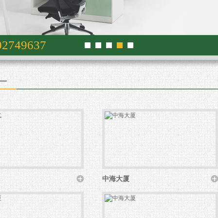
02749637
一
中海大厦